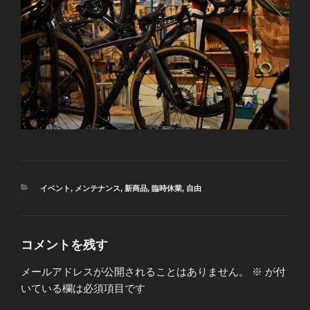
カ
イベント
,
メンテナンス
,
新商品
,
臨時休業
,
自由
テ
ゴ
リ
ー
コメントを残す
メールアドレスが公開されることはありません。
※
が付
いている欄は必須項目です