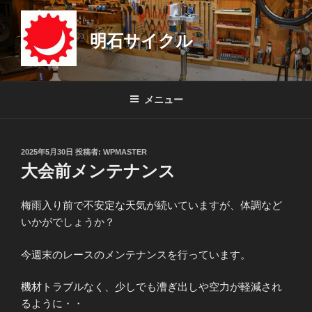
コ
ン
明石サイクル
テ
ン
ツ
へ
メニュー
ス
キ
ッ
投
2025年5月30日
投稿者:
WPMASTER
プ
稿
大会前メンテナンス
日:
梅雨入り前で不安定な天気が続いていますが、体調など
いかがでしょうか？
今週末のレースのメンテナンスを行っています。
機材トラブルなく、少しでも漕ぎ出しや空力が軽減され
るように・・