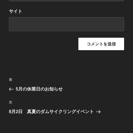
サイト
投
過
前
稿
去
5月の休業日のお知らせ
ナ
の
ビ
投
次
次
稿
ゲ
の
8月2日 真夏のダムサイクリングイベント
投
ー
稿
シ