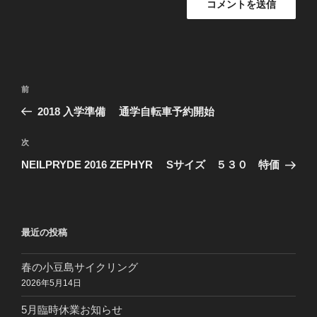
投
過
前
稿
去
2018 入学準備 通学自転車予約開始
ナ
の
ビ
投
次
次
稿
ゲ
の
NEILPRYDE 2016 ZEPHYR Sサイズ ５３０ 特価
投
ー
稿
シ
ョ
最近の投稿
ン
春の小豆島サイクリング
2026年5月14日
5月臨時休業お知らせ