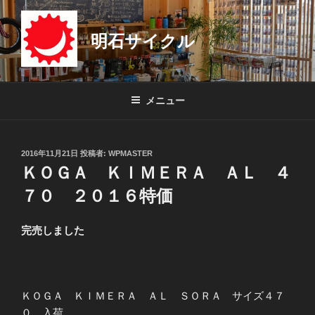
コ
ン
明石サイクル
テ
ン
ツ
へ
メニュー
ス
キ
ッ
投
2016年11月21日
投稿者:
WPMASTER
プ
稿
ＫＯＧＡ ＫＩＭＥＲＡ ＡＬ ４
日:
７０ ２０１６特価
完売しました
ＫＯＧＡ ＫＩＭＥＲＡ ＡＬ ＳＯＲＡ サイズ４７
０ 入荷